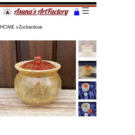
Asuna's ArtFactory
HOME
>
Zuckerdose