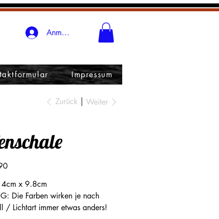
Anmelden
taktformular
Impressum
Zurück
Weiter
enschale
90
14cm x 9.8cm
 Die Farben wirken je nach
all / Lichtart immer etwas anders!