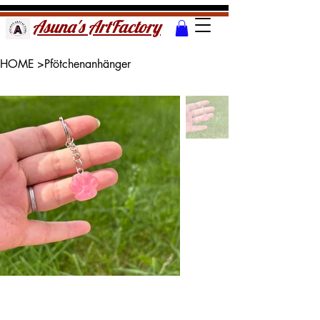
Asuna's ArtFactory
HOME
>
Pfötchenanhänger