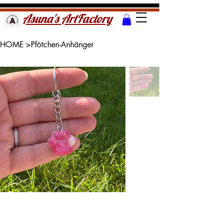
Asuna's ArtFactory
HOME
>
Pfötchen-Anhänger