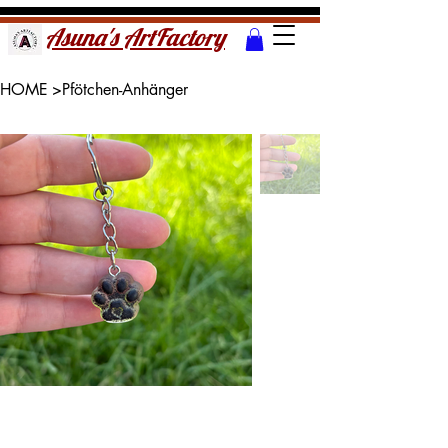
Asuna's ArtFactory
HOME
>
Pfötchen-Anhänger