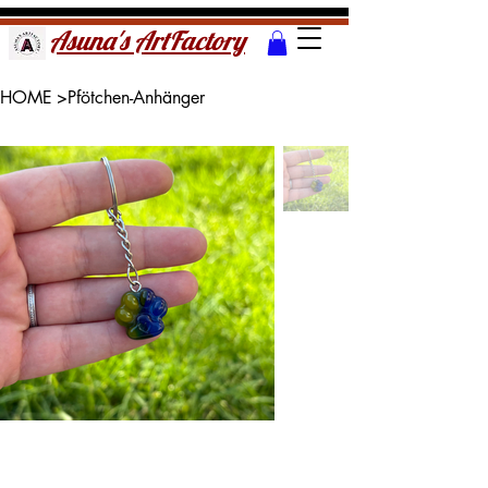
Asuna's ArtFactory
HOME
>
Pfötchen-Anhänger