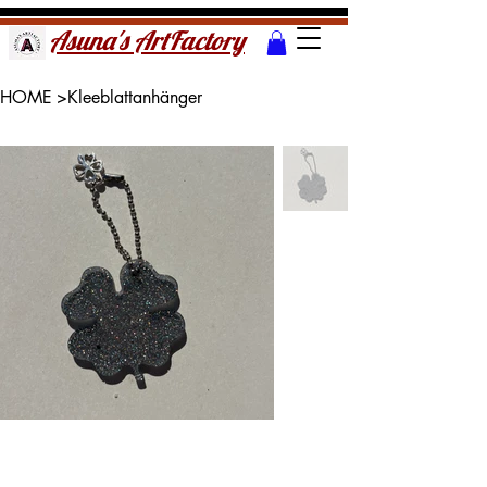
Asuna's ArtFactory
HOME
>
Kleeblattanhänger