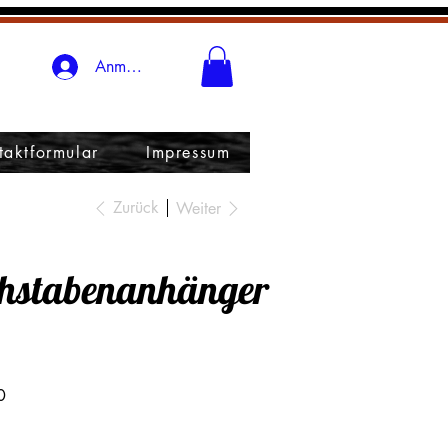
Anmelden
taktformular
Impressum
Zurück
Weiter
hstabenanhänger
0