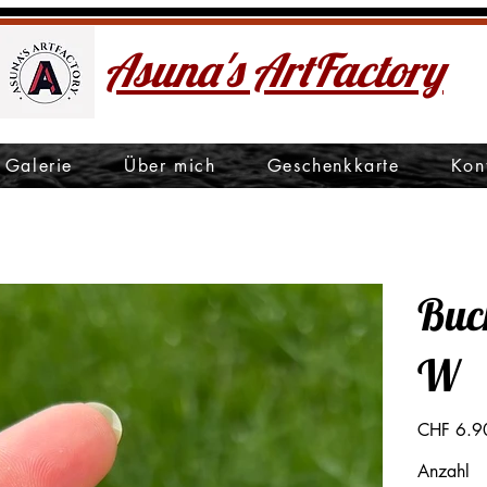
Asuna's ArtFactory
Galerie
Über mich
Geschenkkarte
Kon
Buc
W
Preis
CHF 6.9
Anzahl