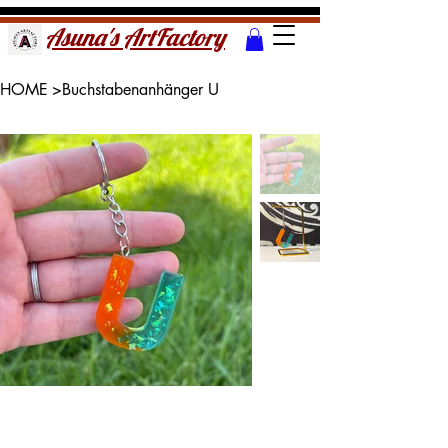
Asuna's ArtFactory
HOME
>
Buchstabenanhänger U