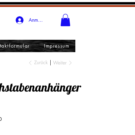
Anmelden
taktformular
Impressum
Zurück
Weiter
hstabenanhänger
0