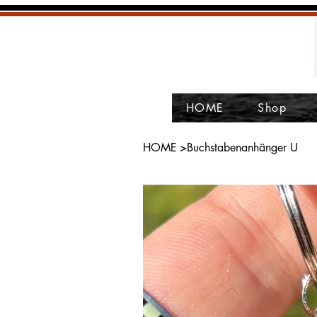
HOME
Shop
HOME
>
Buchstabenanhänger U