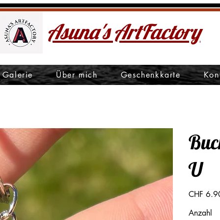
Asuna's ArtFactory
Galerie
Über mich
Geschenkkarte
Kon
Buc
U
Preis
CHF 6.9
Anzahl