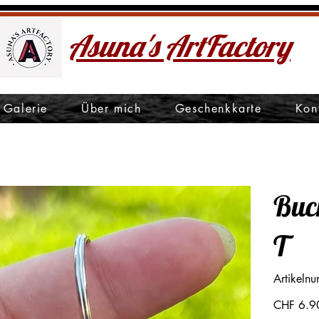
Asuna's ArtFactory
Galerie
Über mich
Geschenkkarte
Kon
Buc
T
Artikeln
Preis
CHF 6.9