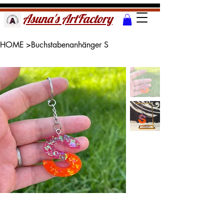
Asuna's ArtFactory
HOME
>
Buchstabenanhänger S