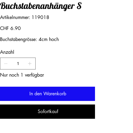
Buchstabenanhänger S
Artikelnummer:
Artikelnummer:
119018
119018
Preis
CHF 6.90
Buchstabengrösse: 4cm hoch
Anzahl
Nur noch 1 verfügbar
In den Warenkorb
Sofortkauf