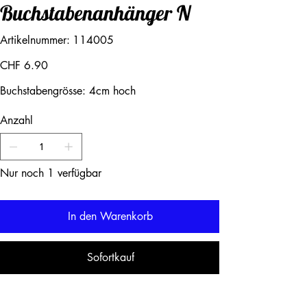
Buchstabenanhänger N
Artikelnummer:
Artikelnummer:
114005
114005
Preis
CHF 6.90
Buchstabengrösse: 4cm hoch
Anzahl
Nur noch 1 verfügbar
In den Warenkorb
Sofortkauf