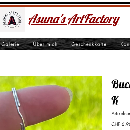
Asuna's ArtFactory
Galerie
Über mich
Geschenkkarte
Kon
Buc
K
Artikeln
Preis
CHF 6.9