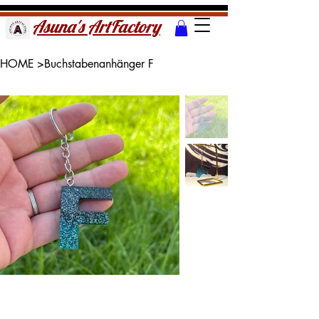
Asuna's ArtFactory
HOME
>
Buchstabenanhänger F