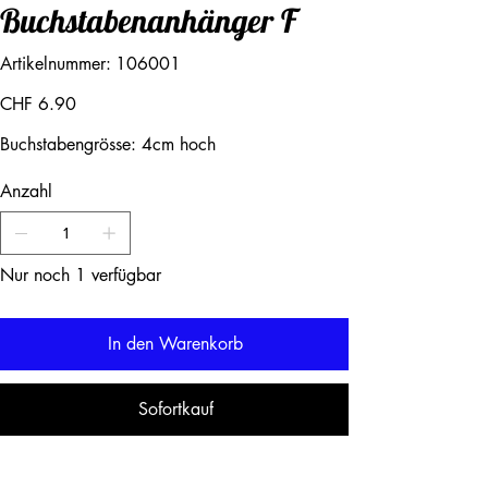
Buchstabenanhänger F
Artikelnummer:
Artikelnummer:
106001
106001
Preis
CHF 6.90
Buchstabengrösse: 4cm hoch
Anzahl
Nur noch 1 verfügbar
In den Warenkorb
Sofortkauf