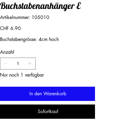
Buchstabenanhänger E
Artikelnummer:
Artikelnummer:
105010
105010
Preis
CHF 6.90
Buchstabengrösse: 4cm hoch
Anzahl
Nur noch 1 verfügbar
In den Warenkorb
Sofortkauf