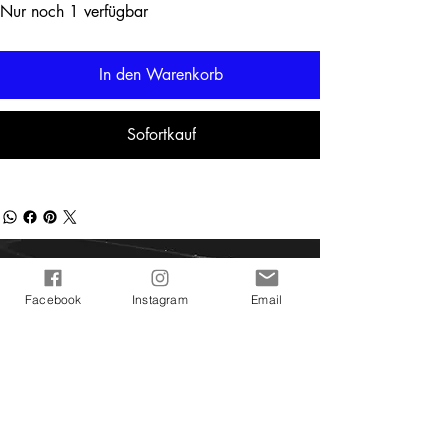
Nur noch 1 verfügbar
In den Warenkorb
Sofortkauf
KONTAKT
Facebook
Instagram
Email
Ich freue mich auf deine
Kontaktaufnahme!