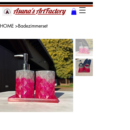
Asuna's ArtFactory
HOME
>
Badezimmerset